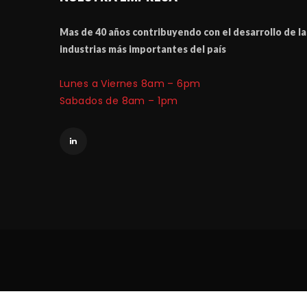
Mas de 40 a
ñ
os contribuyendo con el desarrollo de las
industrias m
á
 importantes del pa
í
Lunes a Viernes 8am – 6pm
 Sabados de 8am – 1pm