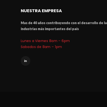
NUESTRA EMPRESA
Mas de 40 a
ñ
os contribuyendo con el desarrollo de las
industrias m
á
 importantes del pa
í
Lunes a Viernes 8am – 6pm
 Sabados de 8am – 1pm