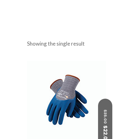
 Showing the single result
$
35.00
$
22.00