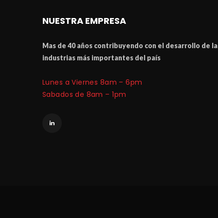
NUESTRA EMPRESA
Mas de 40 a
ñ
os contribuyendo con el desarrollo de las
industrias m
á
 importantes del pa
í
Lunes a Viernes 8am – 6pm
 Sabados de 8am – 1pm