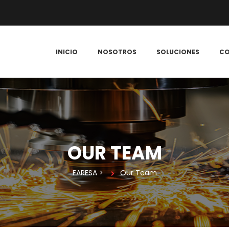
 
 
 
INICIO
NOSOTROS
SOLUCIONES
C
OUR TEAM
FARESA
 > 
Our Team